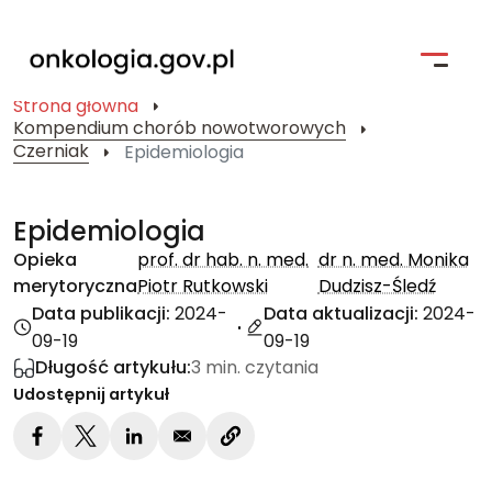
Strona główna
Kompendium chorób nowotworowych
Strona główna
Czerniak
Epidemiologia
Profilaktyka
Epidemiologia
Pacjent i jego bliscy
Opieka
prof. dr hab. n. med.
dr n. med. Monika
merytoryczna
Piotr Rutkowski
Dudzisz-Śledź
Kompendium Chorób Nowotworowych
Data publikacji:
2024-
Data aktualizacji:
2024-
Badania kliniczne
09-19
09-19
Długość artykułu:
3 min. czytania
Narodowa Strategia Onkologiczna
Udostępnij artykuł
Wyszukiwarka