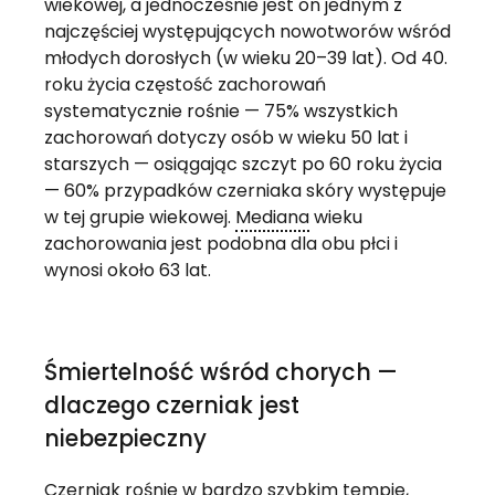
wiekowej, a jednocześnie jest on jednym z
najczęściej występujących nowotworów wśród
młodych dorosłych (w wieku 20–39 lat). Od 40.
roku życia częstość zachorowań
systematycznie rośnie — 75% wszystkich
zachorowań dotyczy osób w wieku 50 lat i
starszych — osiągając szczyt po 60 roku życia
— 60% przypadków czerniaka skóry występuje
w tej grupie wiekowej.
Mediana
wieku
zachorowania jest podobna dla obu płci i
wynosi około 63 lat.
Śmiertelność wśród chorych —
dlaczego czerniak jest
niebezpieczny
Czerniak rośnie w bardzo szybkim tempie,