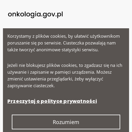
Menu
Korzystamy z plików cookies, by ułatwić użytkownikom
poruszanie się po serwisie. Ciasteczka pozwalają nam
także tworzyć anonimowe statystyki serwisu.
Ministerstwo Zdrowia
Narodowy Fundusz Zdrowia
Jeżeli nie blokujesz plików cookies, to zgadzasz się na ich
używanie i zapisanie w pamięci urządzenia. Możesz
Narodowy Instytut Onkologii
zmienić ustawienia przeglądarki, żeby wyłączyć
zapisywanie ciasteczek.
Na skróty
Przeczytaj o polityce prywatności
Deklaracja dostępności
Polityka prywatności
Rozumiem