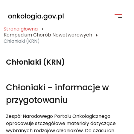
Strona główna
Kompedium Chorób Nowotworowych
Strona główna
Chłoniaki (KRN)
Profilaktyka
Chłoniaki (KRN)
Pacjent i jego bliscy
Kompendium Chorób Nowotworowych
Chłoniaki – informacje w
Badania kliniczne
przygotowaniu
Narodowa Strategia Onkologiczna
Zespół Narodowego Portalu Onkologicznego
Wyszukiwarka
opracowuje szczegółowe materiały dotyczące
wybranych rodzajów chłoniaków. Do czasu ich