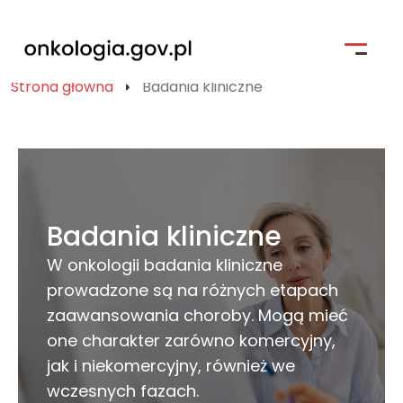
Strona główna
Badania kliniczne
Strona główna
Profilaktyka
Pacjent i jego bliscy
Badania kliniczne
Kompendium Chorób Nowotworowych
W onkologii badania kliniczne
Badania kliniczne
prowadzone są na różnych etapach
zaawansowania choroby. Mogą mieć
Narodowa Strategia Onkologiczna
one charakter zarówno komercyjny,
jak i niekomercyjny, również we
Wyszukiwarka
wczesnych fazach.