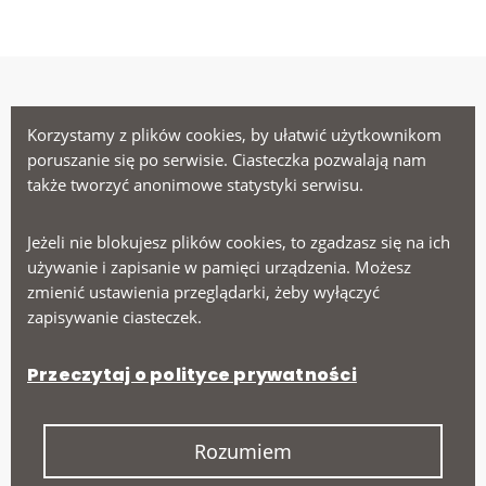
Korzystamy z plików cookies, by ułatwić użytkownikom
poruszanie się po serwisie. Ciasteczka pozwalają nam
Menu
także tworzyć anonimowe statystyki serwisu.
Ministerstwo Zdrowia
Jeżeli nie blokujesz plików cookies, to zgadzasz się na ich
Narodowy Fundusz Zdrowia
używanie i zapisanie w pamięci urządzenia. Możesz
zmienić ustawienia przeglądarki, żeby wyłączyć
Narodowy Instytut Onkologii
zapisywanie ciasteczek.
Na skróty
Przeczytaj o polityce prywatności
Deklaracja dostępności
Polityka prywatności
Rozumiem