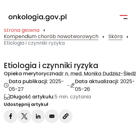
Strona główna
Kompendium chorób nowotworowych
Skóra
Strona główna
Etiologia i czynniki ryzyka
Profilaktyka
Etiologia i czynniki ryzyka
Pacjent i jego bliscy
Opieka merytoryczna
dr n. med. Monika Dudzisz-Śledź
Data publikacji:
2025-
Data aktualizacji:
2025-
Kompendium Chorób Nowotworowych
05-27
05-26
Badania kliniczne
Długość artykułu:
5 min. czytania
Udostępnij artykuł
Narodowa Strategia Onkologiczna
Wyszukiwarka