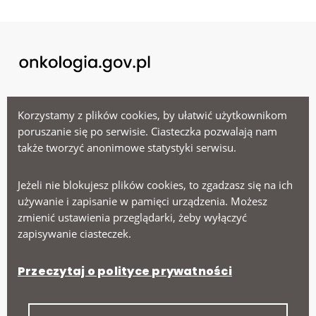
Menu
Korzystamy z plików cookies, by ułatwić użytkownikom
poruszanie się po serwisie. Ciasteczka pozwalają nam
także tworzyć anonimowe statystyki serwisu.
Ministerstwo Zdrowia
Narodowy Fundusz Zdrowia
Jeżeli nie blokujesz plików cookies, to zgadzasz się na ich
Narodowy Instytut Onkologii
używanie i zapisanie w pamięci urządzenia. Możesz
zmienić ustawienia przeglądarki, żeby wyłączyć
zapisywanie ciasteczek.
Na skróty
Przeczytaj o polityce prywatności
Deklaracja dostępności
Polityka prywatności