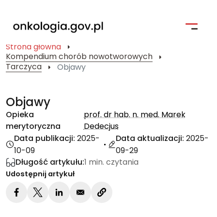
Strona główna
Kompendium chorób nowotworowych
Strona główna
Tarczyca
Objawy
Profilaktyka
Objawy
Pacjent i jego bliscy
Opieka
prof. dr hab. n. med. Marek
merytoryczna
Dedecjus
Kompendium Chorób Nowotworowych
Data publikacji:
2025-
Data aktualizacji:
2025-
Badania kliniczne
10-09
09-29
Długość artykułu:
1 min. czytania
Narodowa Strategia Onkologiczna
Udostępnij artykuł
Wyszukiwarka