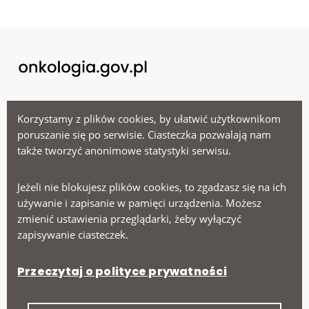
Menu
Korzystamy z plików cookies, by ułatwić użytkownikom
poruszanie się po serwisie. Ciasteczka pozwalają nam
także tworzyć anonimowe statystyki serwisu.
Ministerstwo Zdrowia
Narodowy Fundusz Zdrowia
Jeżeli nie blokujesz plików cookies, to zgadzasz się na ich
Narodowy Instytut Onkologii
używanie i zapisanie w pamięci urządzenia. Możesz
zmienić ustawienia przeglądarki, żeby wyłączyć
zapisywanie ciasteczek.
Na skróty
Przeczytaj o polityce prywatności
Deklaracja dostępności