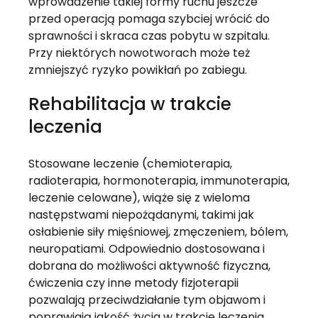
wprowadzenie takiej formy ruchu jeszcze 
przed operacją pomaga szybciej wrócić do 
sprawności i skraca czas pobytu w szpitalu. 
Przy niektórych nowotworach może też 
zmniejszyć ryzyko powikłań po zabiegu.
Rehabilitacja w trakcie 
leczenia
Stosowane leczenie (chemioterapia, 
radioterapia, hormonoterapia, immunoterapia, 
leczenie celowane), wiąże się z wieloma 
następstwami niepożądanymi, takimi jak 
osłabienie siły mięśniowej, zmęczeniem, bólem, 
neuropatiami. Odpowiednio dostosowana i 
dobrana do możliwości aktywność fizyczna, 
ćwiczenia czy inne metody fizjoterapii 
pozwalają przeciwdziałanie tym objawom i 
poprawiają jakość życia w trakcie leczenia. 