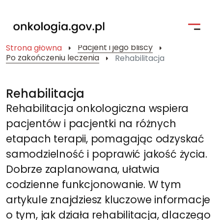
Pacjent i jego bliscy
Strona główna
Po zakończeniu leczenia
Rehabilitacja
Strona główna
Profilaktyka
Rehabilitacja
Rehabilitacja onkologiczna wspiera
Pacjent i jego bliscy
pacjentów i pacjentki na różnych
Kompendium Chorób Nowotworowych
etapach terapii, pomagając odzyskać
Badania kliniczne
samodzielność i poprawić jakość życia.
Dobrze zaplanowana, ułatwia
Narodowa Strategia Onkologiczna
codzienne funkcjonowanie. W tym
artykule znajdziesz kluczowe informacje
Wyszukiwarka
o tym, jak działa rehabilitacja, dlaczego