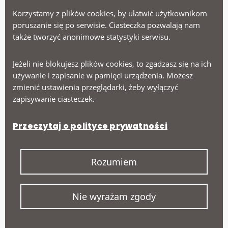
Korzystamy z plików cookies, by ułatwić użytkownikom
Menu
poruszanie się po serwisie. Ciasteczka pozwalają nam
także tworzyć anonimowe statystyki serwisu.
Ministerstwo Zdrowia
Jeżeli nie blokujesz plików cookies, to zgadzasz się na ich
Narodowy Fundusz Zdrowia
używanie i zapisanie w pamięci urządzenia. Możesz
Narodowy Instytut Onkologii
zmienić ustawienia przeglądarki, żeby wyłączyć
zapisywanie ciasteczek.
Na skróty
Przeczytaj o polityce prywatności
Deklaracja dostępności
Rozumiem
Polityka prywatności
Nie wyrażam zgody
© 2026 NSO. Wszelkie prawa zastrzeżone.