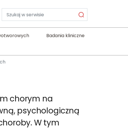
Wyszukiwarka
wotworowych
Badania kliniczne
ych
bom chorym na
awną, psychologiczną
 choroby. W tym