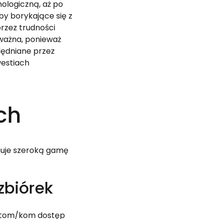
logiczną, aż po 
y borykające się z 
zez trudności 
ważna, ponieważ 
ędniane przez 
estiach 
ch
muje szeroką gamę 
zbiórek
entom/kom dostęp 