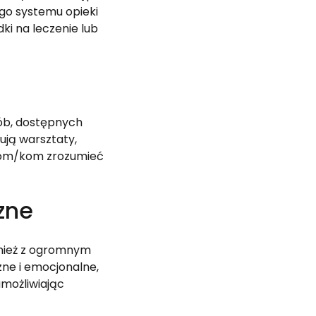
o systemu opieki 
i na leczenie lub 
ób, dostępnych 
ją warsztaty, 
tom/kom zrozumieć 
zne
wnież z ogromnym 
e i emocjonalne, 
możliwiając 