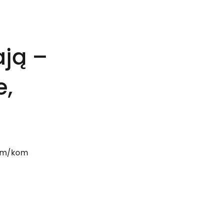
ją – 
, 
om/kom 