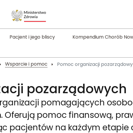
Pacjent i jego bliscy
Kompendium Chorób No
Wsparcie i pomoc
Pomoc organizacji pozarządow
acji pozarządowych
e organizacji pomagających oso
im. Oferują pomoc finansową, pr
jąc pacjentów na każdym etapie