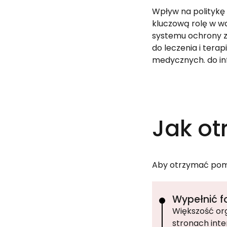
Wpływ na politykę
kluczową rolę w wa
systemu ochrony z
do leczenia i tera
medycznych. do inf
Jak ot
Aby otrzymać pomoc
Wypełnić f
Większość org
stronach int