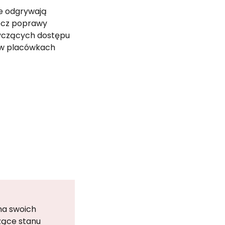
e odgrywają 
ecz poprawy 
yczących dostępu 
 w placówkach 
na swoich
zące stanu