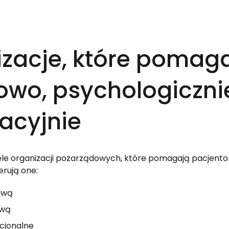
zacje, które pomaga
owo, psychologicznie
acyjnie 
iele organizacji pozarządowych, które pomagają pacjent
rują one:
ową
ową
cjonalne