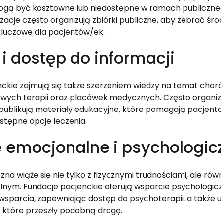
 mogą być kosztowne lub niedostępne w ramach publiczneg
acje często organizują zbiórki publiczne, aby zebrać środk
kluczowe dla pacjentów/ek.
i dostęp do informacji
ckie zajmują się także szerzeniem wiedzy na temat chor
wych terapii oraz placówek medycznych. Często organizu
e publikują materiały edukacyjne, które pomagają pacjen
stępne opcje leczenia.
 emocjonalne i psychologic
na wiąże się nie tylko z fizycznymi trudnościami, ale ró
nym. Fundacje pacjenckie oferują wsparcie psychologiczn
wsparcia, zapewniając dostęp do psychoterapii, a także u
 które przeszły podobną drogę.