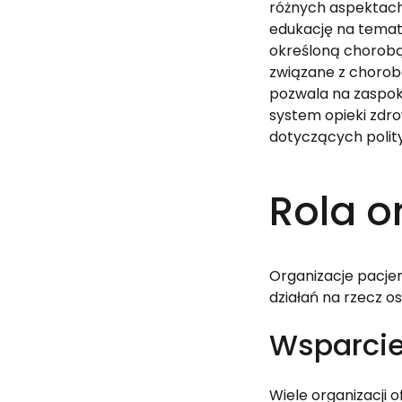
różnych aspektach 
edukację na temat 
określoną chorobą 
związane z chorobą
pozwala na zaspoko
system opieki zdro
dotyczących polity
Rola o
Organizacje pacjen
działań na rzecz o
Wsparcie
Wiele organizacji 