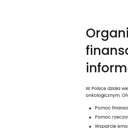
Organi
finans
inform
W Polsce działa w
onkologicznym. Ofe
Pomoc finans
Pomoc rzecz
Wsparcie emo