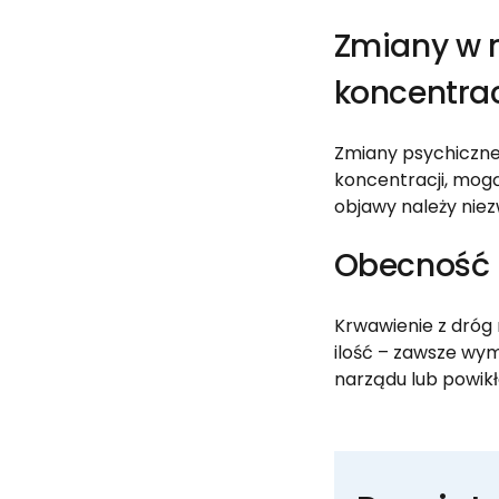
Zmiany w n
koncentra
Zmiany psychiczne 
koncentracji, mog
objawy należy niezw
Obecność 
Krwawienie z dróg
ilość – zawsze wym
narządu lub powikł