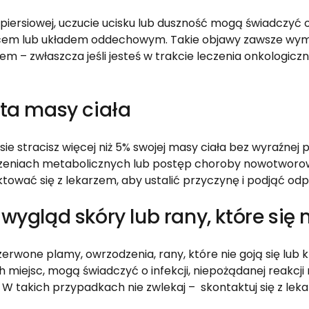
 piersiowej, uczucie ucisku lub duszność mogą świadczyć
em lub układem oddechowym. Takie objawy zawsze wyma
zem – zwłaszcza jeśli jesteś w trakcie leczenia onkologicz
ata masy ciała
sie stracisz więcej niż 5% swojej masy ciała bez wyraźnej
zeniach metabolicznych lub postęp choroby nowotworow
ktować się z lekarzem, aby ustalić przyczynę i podjąć odp
wygląd skóry lub rany, które się 
erwone plamy, owrzodzenia, rany, które nie goją się lub 
 miejsc, mogą świadczyć o infekcji, niepożądanej reakcji 
W takich przypadkach nie zwlekaj – skontaktuj się z lek