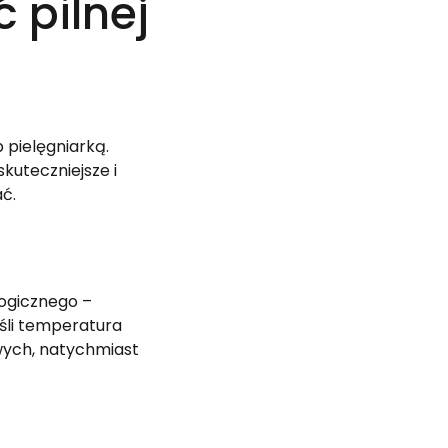
 pilnej
b pielęgniarką.
kuteczniejsze i
ać.
logicznego –
śli temperatura
wych, natychmiast