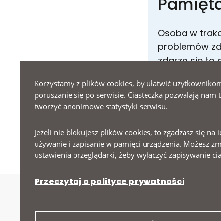
Pamiętaj
Osoba w trakc
problemów zd
zdarza się to 
warto zwlekać 
Korzystamy z plików cookies, by ułatwić użytkowniko
onkologicznym
poruszanie się po serwisie. Ciasteczka pozwalają nam 
systemu opiek
tworzyć anonimowe statystyki serwisu.
opieki zdrowot
Jeżeli nie blokujesz plików cookies, to zgadzasz się na i
używanie i zapisanie w pamięci urządzenia. Możesz zm
ustawienia przeglądarki, żeby wyłączyć zapisywanie cia
Przeczytaj o polityce prywatności
Me