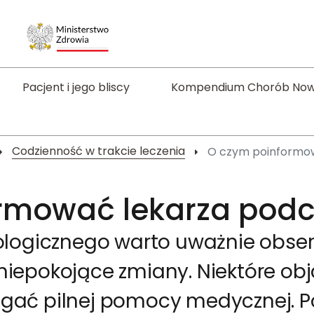
Pacjent i jego bliscy
Kompendium Chorób No
Codzienność w trakcie leczenia
O czym poinformow
rmować lekarza podc
kologicznego warto uważnie obser
niepokojące zmiany. Niektóre o
gać pilnej pomocy medycznej. Po