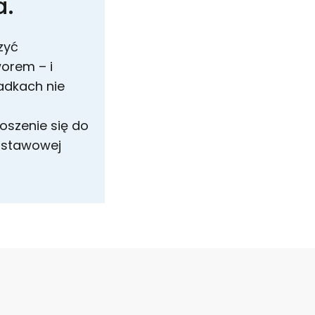
a.
zyć
orem – i
adkach nie
oszenie się do
odstawowej