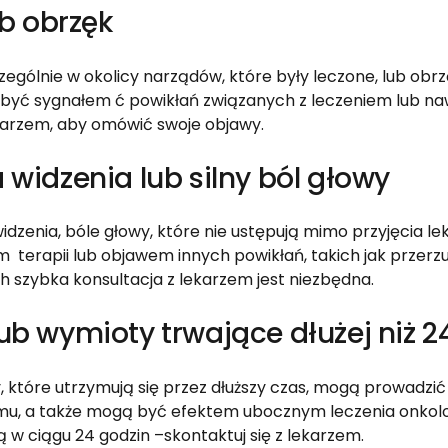
ub obrzęk
zczególnie w okolicy narządów, które były leczone, lub obr
ą być sygnałem ć powikłań związanych z leczeniem lub na
ekarzem, aby omówić swoje objawy.
 widzenia lub silny ból głowy
idzenia, bóle głowy, które nie ustępują mimo przyjęcia l
 terapii lub objawem innych powikłań, takich jak przerz
 szybka konsultacja z lekarzem jest niezbędna.
ub wymioty trwające dłużej niż 
, które utrzymują się przez dłuższy czas, mogą prowadzić
zmu, a także mogą być efektem ubocznym leczenia onkolo
ą w ciągu 24 godzin –skontaktuj się z lekarzem.