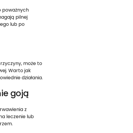
 o poważnych
gają pilnej
nego lub po
 przyczyny, może to
ej. Warto jak
owiednie działania.
nie goją
krwawienia z
na leczenie lub
arzem.