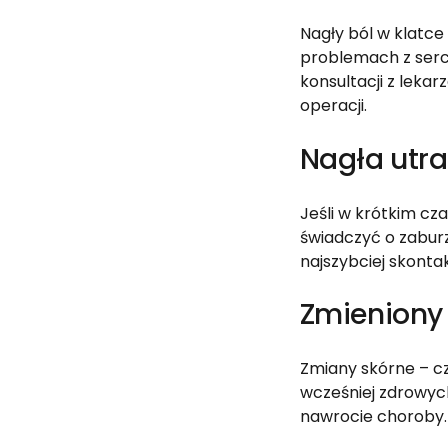
Nagły ból w klatce
problemach z serc
konsultacji z lekar
operacji.
Nagła utr
Jeśli w krótkim cza
świadczyć o zabur
najszybciej skonta
Zmieniony 
Zmiany skórne – cz
wcześniej zdrowych
nawrocie choroby. 