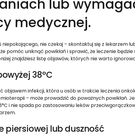
aniach lub wymagać
y medycznej.
 niepokojącego, nie czekaj – skontaktuj się z lekarzem lu
e pomóc uniknąć powikłań i sprawić, że leczenie będzie s
niżej znajdziesz listę objawów, których nie warto ignorow
powyżej 38°C
objawem infekcji, która u osób w trakcie leczenia onko
emioterapii – może prowadzić do poważnych powikłań. Je
38°C i nie spada po zastosowaniu leków przeciwgorączko
karzem.
ce piersiowej lub duszność