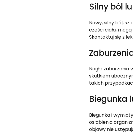
Silny ból l
Nowy, silny ból, s
części ciała, mog
Skontaktuj się z l
Zaburzenia
Nagłe zaburzenia w
skutkiem ubocznym
takich przypadkach
Biegunka l
Biegunka i wymioty
osłabienia organi
objawy nie ustępuj