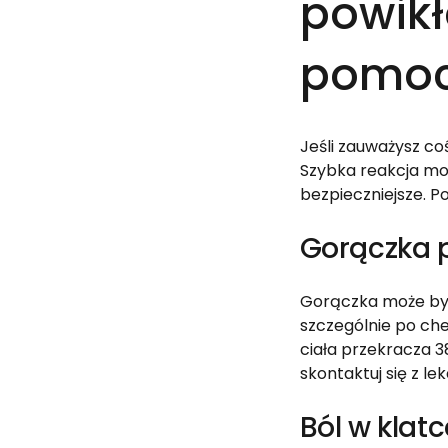
powikł
pomoc
Jeśli zauważysz coś
Szybka reakcja moż
bezpieczniejsze. Po
Gorączka 
Gorączka może być 
szczególnie po ch
ciała przekracza 
skontaktuj się z le
Ból w klat