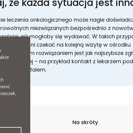
, że każda sytuacja jest inn
ie leczenia onkologicznego może nagle doświadc
rowotnych niezwiązanych bezpośrednio z nowotw
częściej, niż mogłoby się wydawać. W takich przyp
z reakcją ani czekać na kolejną wizytę w ośrodku
m
. Najlepszym rozwiązaniem jest jak najszybsze zgł
także
i zdrowotnej – na przykład kontakt z lekarzem p
nej lub szpitalem.
ch
ienić
steczek.
nu
Na skróty