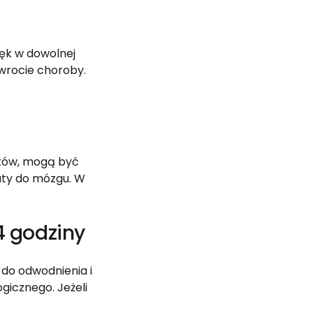
zęk w dowolnej
wrocie choroby.
eków, mogą być
uty do mózgu. W
24 godziny
 do odwodnienia i
gicznego. Jeżeli