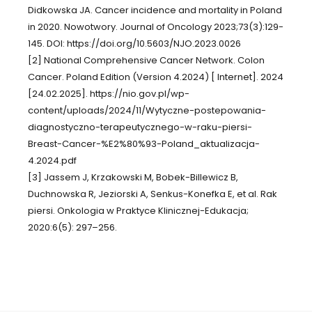
Didkowska JA. Cancer incidence and mortality in Poland
in 2020. Nowotwory. Journal of Oncology 2023;73(3):129-
145. DOI: https://doi.org/10.5603/NJO.2023.0026
[2] National Comprehensive Cancer Network. Colon
Cancer. Poland Edition (Version 4.2024) [ Internet]. 2024
[24.02.2025]. https://nio.gov.pl/wp-
content/uploads/2024/11/Wytyczne-postepowania-
diagnostyczno-terapeutycznego-w-raku-piersi-
Breast-Cancer-%E2%80%93-Poland_aktualizacja-
4.2024.pdf
[3] Jassem J, Krzakowski M, Bobek-Billewicz B,
Duchnowska R, Jeziorski A, Senkus-Konefka E, et al. Rak
piersi. Onkologia w Praktyce Klinicznej-Edukacja;
2020:6(5): 297–256.