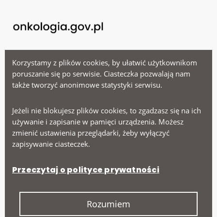
Menu
Korzystamy z plików cookies, by ułatwić użytkownikom
poruszanie się po serwisie. Ciasteczka pozwalają nam
także tworzyć anonimowe statystyki serwisu.
Ministerstwo Zdrowia
Narodowy Fundusz Zdrowia
Jeżeli nie blokujesz plików cookies, to zgadzasz się na ich
używanie i zapisanie w pamięci urządzenia. Możesz
Narodowy Instytut Onkologii
zmienić ustawienia przeglądarki, żeby wyłączyć
zapisywanie ciasteczek.
Na skróty
Przeczytaj o polityce prywatności
Deklaracja dostępności
Polityka prywatności
Rozumiem