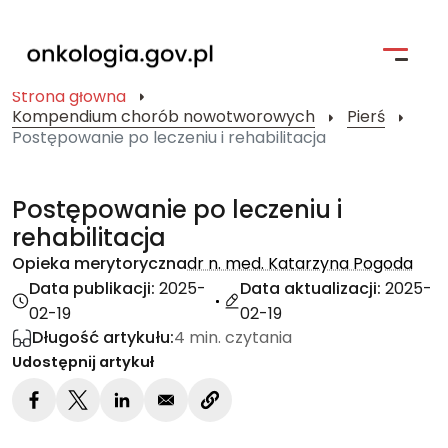
Strona główna
Kompendium chorób nowotworowych
Pierś
Strona główna
Postępowanie po leczeniu i rehabilitacja
Profilaktyka
Postępowanie po leczeniu i
Pacjent i jego bliscy
rehabilitacja
Opieka merytoryczna
dr n. med. Katarzyna Pogoda
Kompendium Chorób Nowotworowych
Data publikacji:
2025-
Data aktualizacji:
2025-
Badania kliniczne
02-19
02-19
Długość artykułu:
4 min. czytania
Narodowa Strategia Onkologiczna
Udostępnij artykuł
Wyszukiwarka