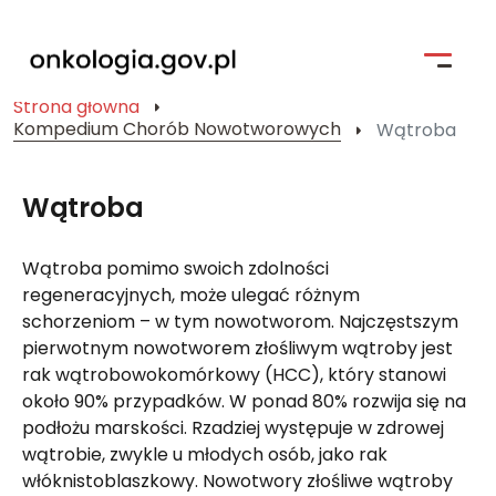
Strona główna
Kompedium Chorób Nowotworowych
Wątroba
Strona główna
Profilaktyka
Wątroba
Pacjent i jego bliscy
Wątroba pomimo swoich zdolności
Kompendium Chorób Nowotworowych
regeneracyjnych, może ulegać różnym
schorzeniom – w tym nowotworom. Najczęstszym
Badania kliniczne
pierwotnym nowotworem złośliwym wątroby jest
rak wątrobowokomórkowy (HCC), który stanowi
Narodowa Strategia Onkologiczna
około 90% przypadków. W ponad 80% rozwija się na
podłożu marskości. Rzadziej występuje w zdrowej
Wyszukiwarka
wątrobie, zwykle u młodych osób, jako rak
włóknistoblaszkowy. Nowotwory złośliwe wątroby