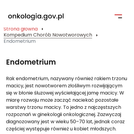
Strona główna
Kompedium Chorób Nowotworowych
Strona główna
Endometrium
Profilaktyka
Endometrium
Pacjent i jego bliscy
Rak endometrium, nazywany również rakiem trzonu
Kompendium Chorób Nowotworowych
macicy, jest nowotworem złośliwym rozwijającym
Badania kliniczne
się w błonie śluzowej wyściełającej jamę macicy. W
miarę rozwoju może zacząć naciekać pozostałe
Narodowa Strategia Onkologiczna
warstwy trzonu macicy. To jedno z najczęstszych
rozpoznań w ginekologii onkologicznej. Zazwyczaj
Wyszukiwarka
diagnozowany jest w wieku 50–70 lat, jednak coraz
częściej występuje również u kobiet młodszych.