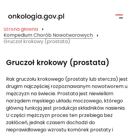
Strona główna
Kompedium Chorób Nowotworowych
Strona główna
Gruczoł krokowy (prostata)
Profilaktyka
Gruczoł krokowy (prostata)
Pacjent i jego bliscy
Rak gruczołu krokowego (prostaty lub stercza) jest
Kompendium Chorób Nowotworowych
drugim najczęściej rozpoznawanym nowotworem u
Badania kliniczne
mężczyzn na świecie. Prostata jest niewielkim
narządem męskiego układu moczowego, którego
Narodowa Strategia Onkologiczna
główną funkcją jest produkcja składników nasienia.
U części mężczyzn proces ten przebiega bez
Wyszukiwarka
zakłóceń, jednak czasem dochodzi do
nieprawidłowego wzrostu komórek prostaty i