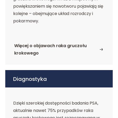
powiększaniem się nowotworu pojawiają się
kolejne – obejmujące układ rozrodczy i
pokarmowy.
Więcej o objawach raka gruczołu
o Objawy raka gruczołu krokowego
krokowego
Diagnostyka
Dzięki szerokiej dostępności badania PSA,
aktualnie nawet 75% przypadków raka
gruczołu krokowego jest rozpoznawana w